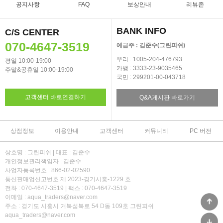
공지사항
FAQ
보상안내
리뷰존
BANK INFO
C/S CENTER
070-4647-3519
예금주 : 김준수(그린피쉬)
우리 : 1005-204-476793
평일 10:00-19:00
카뱅 : 3333-23-9035465
주말&공휴일 10:00-19:00
국민 : 299201-00-043718
고객센터 바로연결하기
Q&A게시판 바로가기
상점정보
이용안내
고객센터
커뮤니티
PC 버전
상호명 : 그린피쉬 | 대표 : 김준수
개인정보관리책임자 : 김준수
사업자등록번호 : 866-02-02590
통신판매업신고번호 제 2023-경기시흥-1229 호
전화 : 070-4647-3519 | 팩스 : 070-4647-3519
이메일 : aqua_traders@naver.com
주소 : 경기도 시흥시 거북섬북로 54 D동 109호 그린피쉬
aqua_traders@naver.com