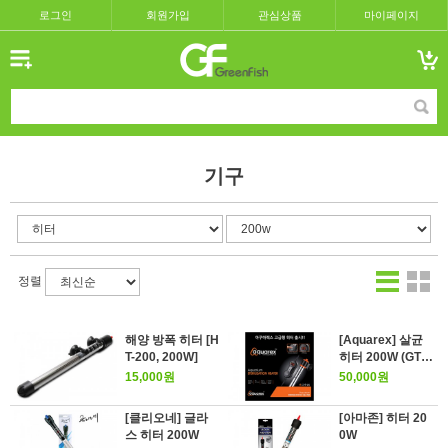
로그인
회원가입
관심상품
마이페이지
기구
정렬
해양 방폭 히터 [H
[Aquarex] 살균
T-200, 200W]
히터 200W (GT-2
00)
15,000원
50,000원
[클리오네] 글라
[아마존] 히터 20
스 히터 200W
0W