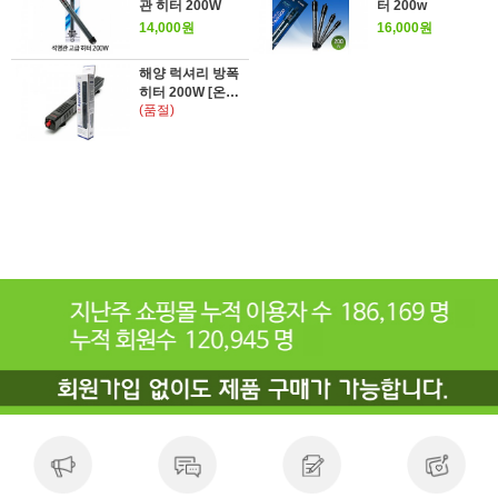
관 히터 200W
터 200w
14,000원
16,000원
해양 럭셔리 방폭
히터 200W [온도
(품절)
계 증정]