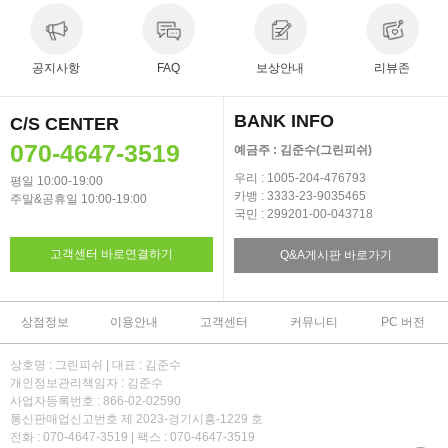
공지사항
FAQ
보상안내
리뷰존
BANK INFO
C/S CENTER
070-4647-3519
예금주 : 김준수(그린피쉬)
우리 : 1005-204-476793
평일 10:00-19:00
카뱅 : 3333-23-9035465
주말&공휴일 10:00-19:00
국민 : 299201-00-043718
고객센터 바로연결하기
Q&A게시판 바로가기
상점정보
이용안내
고객센터
커뮤니티
PC 버전
상호명 : 그린피쉬 | 대표 : 김준수
개인정보관리책임자 : 김준수
사업자등록번호 : 866-02-02590
통신판매업신고번호 제 2023-경기시흥-1229 호
전화 : 070-4647-3519 | 팩스 : 070-4647-3519