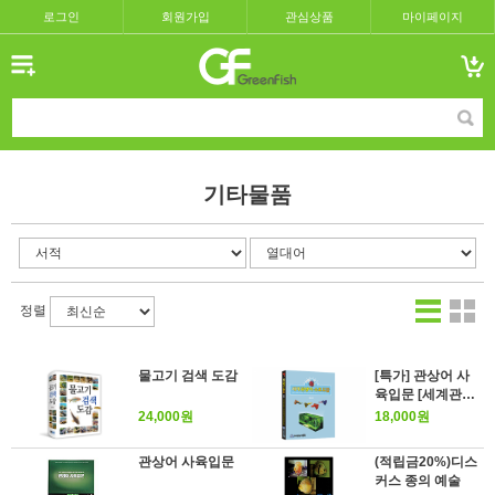
로그인
회원가입
관심상품
마이페이지
기타물품
정렬
물고기 검색 도감
[특가] 관상어 사
육입문 [세계관상
어&수초도감]
24,000원
18,000원
관상어 사육입문
(적립금20%)디스
커스 종의 예술