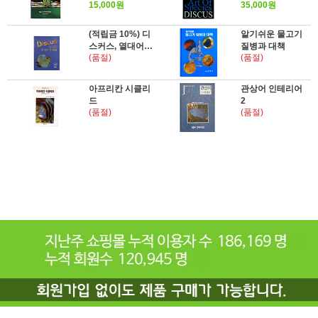
15,000원
35,000원
(적립금 10%) 디
알기쉬운 물고기
스커스, 열대어의
질병과 대책
(품절)
(품절)
태왕
아프리칸 시클리
관상어 인테리어
드
2
(품절)
(품절)