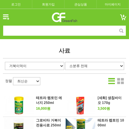
로그인
회원가입
관심상품
마이페이지
사료
정렬
테트라 렙토민 에
[세화] 생칩바이
너지 250ml
오 170g
16,000원
3,500원
그로비타 거북이
테트라 렙토민 10
전용사료 250ml
00ml