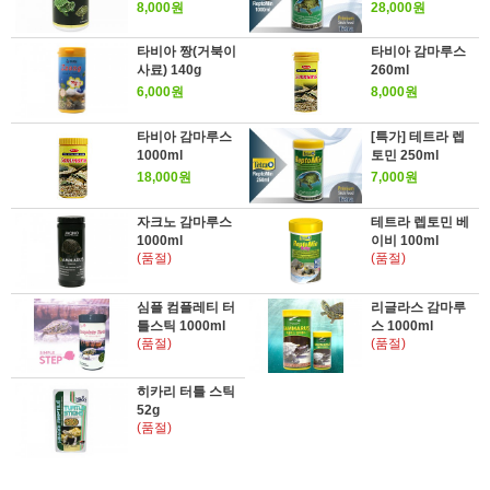
8,000원
28,000원
타비아 짱(거북이
타비아 감마루스
사료) 140g
260ml
6,000원
8,000원
타비아 감마루스
[특가] 테트라 렙
1000ml
토민 250ml
18,000원
7,000원
자크노 감마루스
테트라 렙토민 베
1000ml
이비 100ml
(품절)
(품절)
심플 컴플레티 터
리글라스 감마루
틀스틱 1000ml
스 1000ml
(품절)
(품절)
히카리 터틀 스틱
52g
(품절)