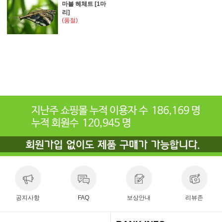
마블 헤체트 [1마
리]
(품절)
공지사항
FAQ
보상안내
리뷰존