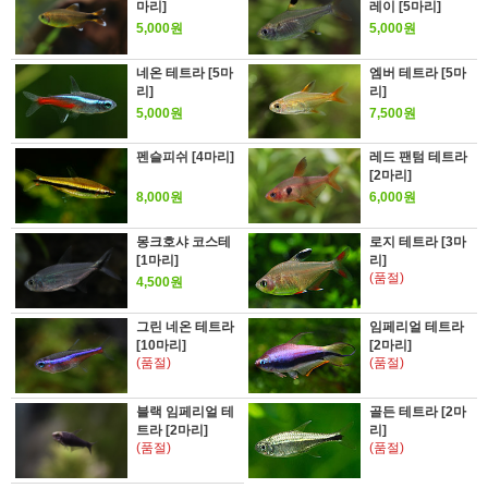
마리]
레이 [5마리]
5,000원
5,000원
네온 테트라 [5마
엠버 테트라 [5마
리]
리]
5,000원
7,500원
펜슬피쉬 [4마리]
레드 팬텀 테트라
[2마리]
8,000원
6,000원
몽크호샤 코스테
로지 테트라 [3마
[1마리]
리]
(품절)
4,500원
그린 네온 테트라
임페리얼 테트라
[10마리]
[2마리]
(품절)
(품절)
블랙 임페리얼 테
골든 테트라 [2마
트라 [2마리]
리]
(품절)
(품절)