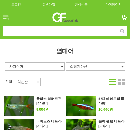
로그인
회원가입
관심상품
마이페이지
열대어
정렬
글라스 블러드핀
카디널 테트라 [5
[4마리]
마리]
8,000원
10,000원
러미노즈 테트라
블랙 팬텀 테트라
[4마리]
[3마리]