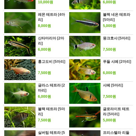
10,000원
6,000원
레몬 테트라 [4마
블랙 네온 테트라
리]
[5마리]
8,000원
5,000원
산타마리아 [2마
몽크호샤 [5마리]
리]
6,000원
7,500원
홍고도비 [5마리]
푸들 샤페 [2마리]
7,500원
6,000원
글라스 테트라 [2
샤페 [5마리]
마리]
6,000원
7,500원
블랙 테트라 [5마
글로라이트 테트
리]
라 [5마리]
7,500원
5,000원
실버팁 테트라 [5
프리스텔라 리들