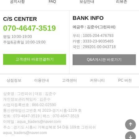
공지사항
FAQ
보상안내
리뷰존
BANK INFO
C/S CENTER
070-4647-3519
예금주 : 김준수(그린피쉬)
우리 : 1005-204-476793
평일 10:00-19:00
카뱅 : 3333-23-9035465
주말&공휴일 10:00-19:00
국민 : 299201-00-043718
고객센터 바로연결하기
Q&A게시판 바로가기
상점정보
이용안내
고객센터
커뮤니티
PC 버전
상호명 : 그린피쉬 | 대표 : 김준수
개인정보관리책임자 : 김준수
사업자등록번호 : 866-02-02590
통신판매업신고번호 제 2023-경기시흥-1229 호
전화 : 070-4647-3519 | 팩스 : 070-4647-3519
이메일 : aqua_traders@naver.com
주소 : 경기도 시흥시 거북섬북로 54 D동 109호 그린피쉬
aqua_traders@naver.com