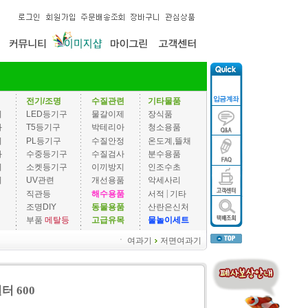
전기/조명
수질관련
기타물품
기
LED등기구
물갈이제
장식품
과
T5등기구
박테리아
청소용품
기
PL등기구
수질안정
온도계,뜰채
과
수중등기구
수질검사
분수용품
기
소켓등기구
이끼방지
인조수초
기
UV관련
개선용품
악세사리
|
직관등
해수용품
서적
기타
조명DIY
동물용품
산란은신처
부품
메탈등
고급유목
물놀이세트
ㆍ
여과기
저면여과기
터 600