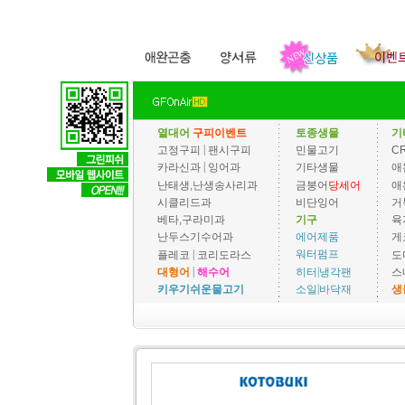
열대어
구피이벤트
토종생물
기
|
고정구피
팬시구피
민물고기
C
|
카라신과
잉어과
기타생물
애
난태생,난생송사리과
금붕어
당세어
애
시클리드과
비단잉어
거
베타,구라미과
기구
육
에어제품
난두스기수어과
게
|
워터펌프
플레코
코리도라스
도
|
|
히터
냉각팬
대형어
해수어
스
|
소일
바닥재
키우기쉬운물고기
생