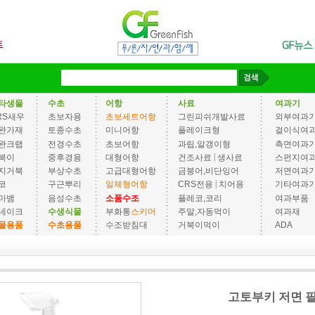
타생물
수초
어항
사료
여과기
RS새우
초보자용
초보세트어항
그린피쉬개발사료
외부여과
완가재
토종수초
미니어항
플레이크형
걸이식여
완크랩
전경수초
초보어항
과립,알갱이형
측면여과
|
북이
중후경용
대형어항
건조사료
생사료
스펀지여
지거북
부상수초
고급대형어항
금붕어,비단잉어
저면여과
|
코
구근뿌리
일체형어항
CRS전용
치어용
기타여과
마뱀
음성수초
소품수조
플레코,코리
여과부품
네이크
수생식물
부화통
스키머
주말,자동먹이
여과재
물용품
수초용품
수조받침대
거북이먹이
ADA
고토부키 저면 필