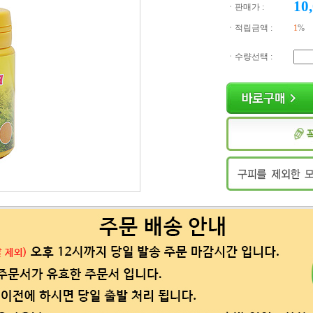
10
ㆍ판매가 :
ㆍ적립금액 :
1
%
ㆍ수량선택 :