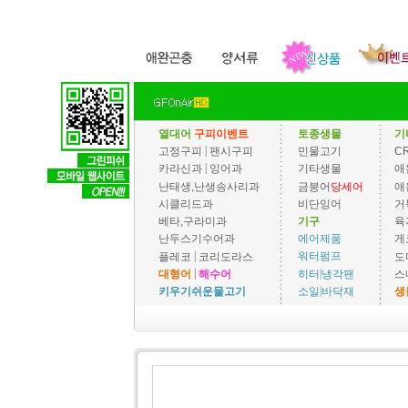
열대어
구피이벤트
토종생물
기
|
고정구피
팬시구피
민물고기
C
|
카라신과
잉어과
기타생물
애
난태생,난생송사리과
금붕어
당세어
애
시클리드과
비단잉어
거
베타,구라미과
기구
육
에어제품
난두스기수어과
게
|
워터펌프
플레코
코리도라스
도
|
|
히터
냉각팬
대형어
해수어
스
|
소일
바닥재
키우기쉬운물고기
생