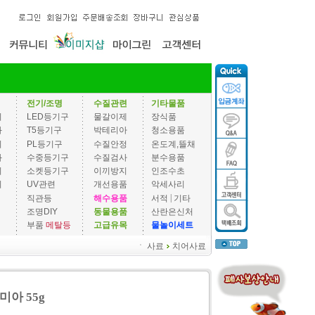
전기/조명
수질관련
기타물품
기
LED등기구
물갈이제
장식품
과
T5등기구
박테리아
청소용품
기
PL등기구
수질안정
온도계,뜰채
과
수중등기구
수질검사
분수용품
기
소켓등기구
이끼방지
인조수초
기
UV관련
개선용품
악세사리
|
직관등
해수용품
서적
기타
조명DIY
동물용품
산란은신처
부품
메탈등
고급유목
물놀이세트
ㆍ
사료
치어사료
아 55g