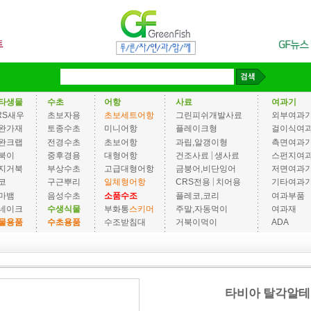
타생물
수초
어항
사료
여과기
RS새우
초보자용
초보세트어항
그린피쉬개발사료
외부여과
완가재
토종수초
미니어항
플레이크형
걸이식여
완크랩
전경수초
초보어항
과립,알갱이형
측면여과
|
북이
중후경용
대형어항
건조사료
생사료
스펀지여
지거북
부상수초
고급대형어항
금붕어,비단잉어
저면여과
|
코
구근뿌리
일체형어항
CRS전용
치어용
기타여과
마뱀
음성수초
소품수조
플레코,코리
여과부품
네이크
수생식물
부화통
스키머
주말,자동먹이
여과재
물용품
수초용품
수조받침대
거북이먹이
ADA
타비아 탈각알테미