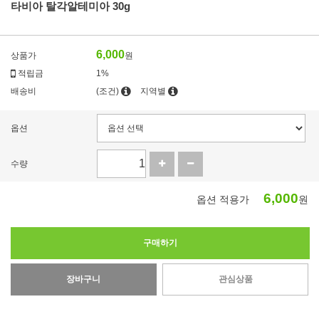
타비아 탈각알테미아 30g
6,000
상품가
원
적립금
1%
배송비
(조건)
지역별
옵션
수량
6,000
옵션 적용가
원
구매하기
장바구니
관심상품