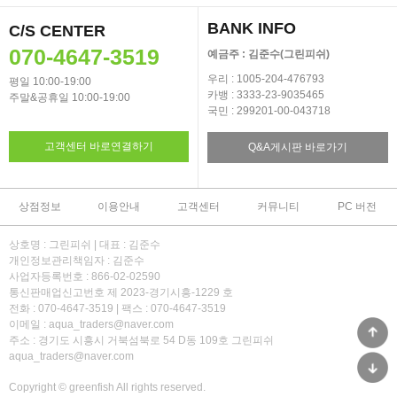
BANK INFO
C/S CENTER
070-4647-3519
예금주 : 김준수(그린피쉬)
우리 : 1005-204-476793
평일 10:00-19:00
카뱅 : 3333-23-9035465
주말&공휴일 10:00-19:00
국민 : 299201-00-043718
고객센터 바로연결하기
Q&A게시판 바로가기
상점정보
이용안내
고객센터
커뮤니티
PC 버전
상호명 : 그린피쉬 | 대표 : 김준수
개인정보관리책임자 : 김준수
사업자등록번호 : 866-02-02590
통신판매업신고번호 제 2023-경기시흥-1229 호
전화 : 070-4647-3519 | 팩스 : 070-4647-3519
이메일 : aqua_traders@naver.com
주소 : 경기도 시흥시 거북섬북로 54 D동 109호 그린피쉬
aqua_traders@naver.com
Copyright © greenfish All rights reserved.