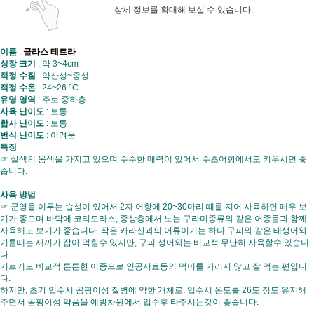
상세 정보를 확대해 보실 수 있습니다.
이름
:
글라스 테트라
성장 크기
: 약 3~4cm
적정 수질
: 약산성~중성
적정 수온
: 24~26 °C
유영 영역
: 주로 중하층
사육 난이도
: 보통
합사 난이도
: 보통
번식 난이도
: 어려움
특징
☞ 살색의 몸색을 가지고 있으며 수수한 매력이 있어서 수초어항에서도 키우시면 좋
습니다.
사육 방법
☞ 군영을 이루는 습성이 있어서 2자 어항에 20~30마리 때를 지어 사육하면 매우 보
기가 좋으며 바닥에 코리도라스, 중상층에서 노는 구라미종류와 같은 어종들과 함께
사육해도 보기가 좋습니다. 작은 카라신과의 어류이기는 하나 구피와 같은 태생어와
기를때는 새끼가 잡아 먹힐수 있지만, 구피 성어와는 비교적 무난히 사육할수 있습니
다.
기르기도 비교적 튼튼한 어종으로 인공사료등의 먹이를 가리지 않고 잘 먹는 편입니
다.
하지만, 초기 입수시 곰팡이성 질병에 약한 개체로, 입수시 온도를 26도 정도 유지해
주면서 곰팡이성 약품을 예방차원에서 입수후 타주시는것이 좋습니다.