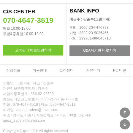
BANK INFO
C/S CENTER
070-4647-3519
예금주 : 김준수(그린피쉬)
우리 : 1005-204-476793
평일 10:00-19:00
카뱅 : 3333-23-9035465
주말&공휴일 10:00-19:00
국민 : 299201-00-043718
고객센터 바로연결하기
Q&A게시판 바로가기
상점정보
이용안내
고객센터
커뮤니티
PC 버전
상호명 : 그린피쉬 | 대표 : 김준수
개인정보관리책임자 : 김준수
사업자등록번호 : 866-02-02590
통신판매업신고번호 제 2023-경기시흥-1229 호
전화 : 070-4647-3519 | 팩스 : 070-4647-3519
이메일 : aqua_traders@naver.com
주소 : 경기도 시흥시 거북섬북로 54 D동 109호 그린피쉬
aqua_traders@naver.com
Copyright © greenfish All rights reserved.