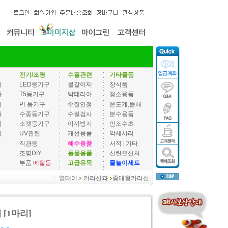
전기/조명
수질관련
기타물품
기
LED등기구
물갈이제
장식품
과
T5등기구
박테리아
청소용품
기
PL등기구
수질안정
온도계,뜰채
과
수중등기구
수질검사
분수용품
기
소켓등기구
이끼방지
인조수초
기
UV관련
개선용품
악세사리
|
직관등
해수용품
서적
기타
조명DIY
동물용품
산란은신처
부품
메탈등
고급유목
물놀이세트
ㆍ
열대어
카라신과
중대형카라신
[1마리]