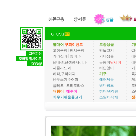
열대어
구피이벤트
토종생물
기
|
고정구피
팬시구피
민물고기
C
|
카라신과
잉어과
기타생물
애
난태생,난생송사리과
금붕어
당세어
애
시클리드과
비단잉어
거
베타,구라미과
기구
육
에어제품
난두스기수어과
게
|
워터펌프
플레코
코리도라스
도
|
|
히터
냉각팬
대형어
해수어
스
|
소일
바닥재
키우기쉬운물고기
생