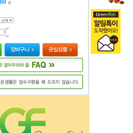
000
원