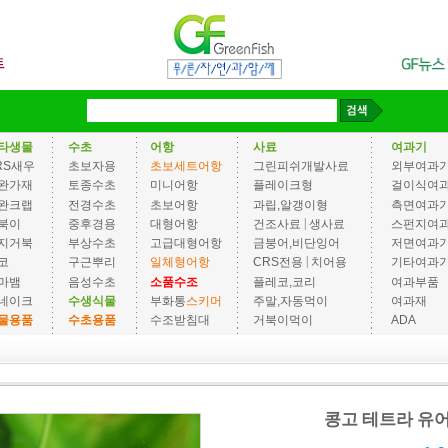
타생물
수초
어항
사료
여과기
RS새우
초보자용
초보세트어항
그린피쉬개발사료
외부여과
완가재
토종수초
미니어항
플레이크형
걸이식여
완크랩
전경수초
초보어항
과립,알갱이형
측면여과
|
북이
중후경용
대형어항
건조사료
생사료
스펀지여
지거북
부상수초
고급대형어항
금붕어,비단잉어
저면여과
|
코
구근뿌리
일체형어항
CRS전용
치어용
기타여과
마뱀
음성수초
소품수조
플레코,코리
여과부품
네이크
수생식물
부화통
스키머
주말,자동먹이
여과재
물용품
수초용품
수조받침대
거북이먹이
ADA
콩고 테트라 유어 