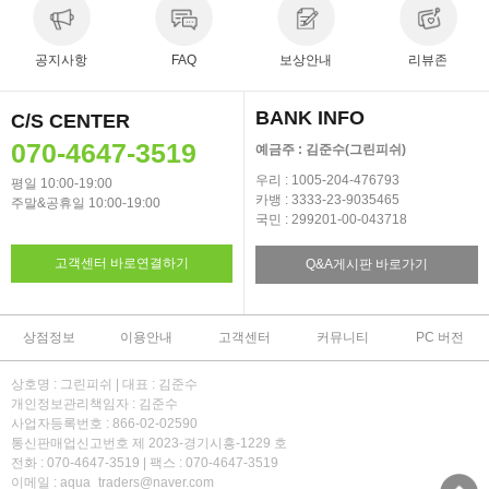
공지사항
FAQ
보상안내
리뷰존
BANK INFO
C/S CENTER
070-4647-3519
예금주 : 김준수(그린피쉬)
우리 : 1005-204-476793
평일 10:00-19:00
카뱅 : 3333-23-9035465
주말&공휴일 10:00-19:00
국민 : 299201-00-043718
고객센터 바로연결하기
Q&A게시판 바로가기
상점정보
이용안내
고객센터
커뮤니티
PC 버전
상호명 : 그린피쉬 | 대표 : 김준수
개인정보관리책임자 : 김준수
사업자등록번호 : 866-02-02590
통신판매업신고번호 제 2023-경기시흥-1229 호
전화 : 070-4647-3519 | 팩스 : 070-4647-3519
이메일 : aqua_traders@naver.com