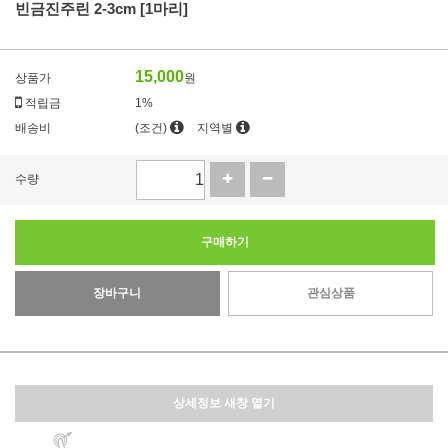
빈금진주린 2-3cm [1마리]
15,000
상품가
원
적립금
1%
배송비
(조건)
지역별
수량
구매하기
장바구니
관심상품
상세정보 새창 열기