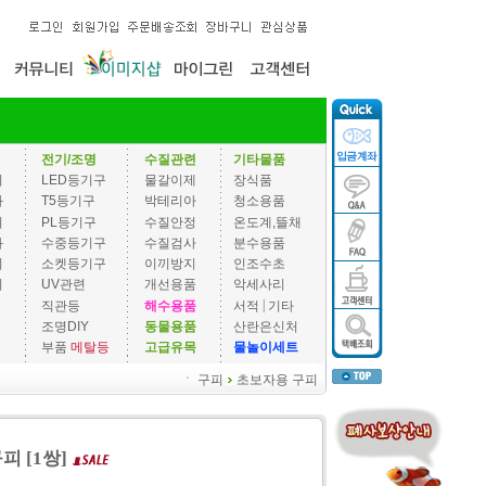
전기/조명
수질관련
기타물품
기
LED등기구
물갈이제
장식품
과
T5등기구
박테리아
청소용품
기
PL등기구
수질안정
온도계,뜰채
과
수중등기구
수질검사
분수용품
기
소켓등기구
이끼방지
인조수초
기
UV관련
개선용품
악세사리
|
직관등
해수용품
서적
기타
조명DIY
동물용품
산란은신처
부품
메탈등
고급유목
물놀이세트
ㆍ
구피
초보자용 구피
피 [1쌍]