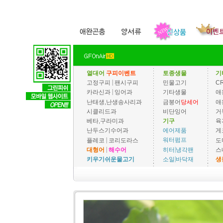
열대어
구피이벤트
토종생물
기
|
고정구피
팬시구피
민물고기
C
|
카라신과
잉어과
기타생물
애
난태생,난생송사리과
금붕어
당세어
애
시클리드과
비단잉어
거
베타,구라미과
기구
육
에어제품
난두스기수어과
게
|
워터펌프
플레코
코리도라스
도
|
|
히터
냉각팬
대형어
해수어
스
|
소일
바닥재
키우기쉬운물고기
생