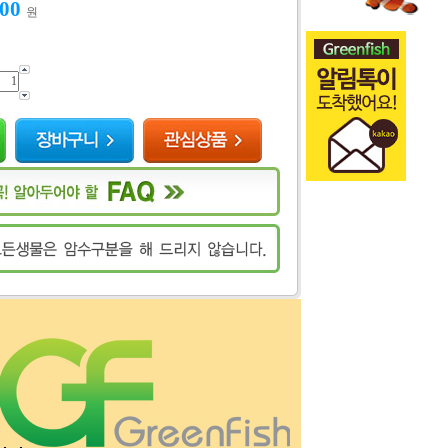
000
원