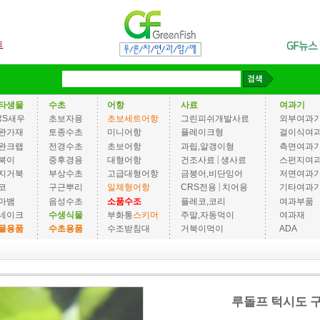
타생물
수초
어항
사료
여과기
RS새우
초보자용
초보세트어항
그린피쉬개발사료
외부여과
완가재
토종수초
미니어항
플레이크형
걸이식여
완크랩
전경수초
초보어항
과립,알갱이형
측면여과
|
북이
중후경용
대형어항
건조사료
생사료
스펀지여
지거북
부상수초
고급대형어항
금붕어,비단잉어
저면여과
|
코
구근뿌리
일체형어항
CRS전용
치어용
기타여과
마뱀
음성수초
소품수조
플레코,코리
여과부품
네이크
수생식물
부화통
스키머
주말,자동먹이
여과재
물용품
수초용품
수조받침대
거북이먹이
ADA
루돌프 턱시도 구