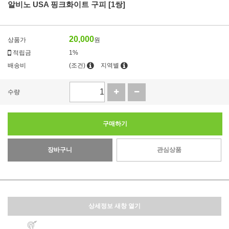
알비노 USA 핑크화이트 구피 [1쌍]
20,000
상품가
원
적립금
1%
배송비
(조건)
지역별
수량
구매하기
장바구니
관심상품
상세정보 새창 열기