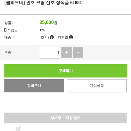
[클리오네] 인조 코랄 산호 장식품 61681
35,000
상품가
원
적립금
1%
배송비
(조건)
지역별
수량
구매하기
장바구니
관심상품
상세정보 새창 열기