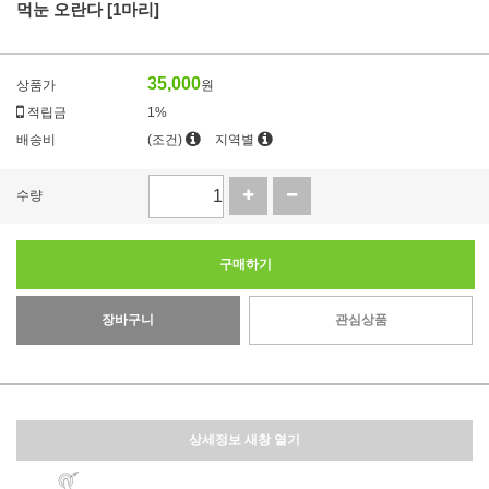
먹눈 오란다 [1마리]
35,000
상품가
원
적립금
1%
배송비
(조건)
지역별
수량
구매하기
장바구니
관심상품
상세정보 새창 열기