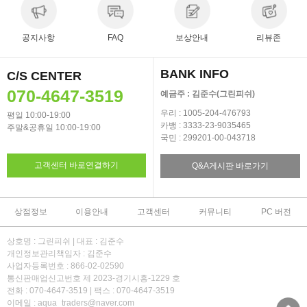
공지사항
FAQ
보상안내
리뷰존
BANK INFO
C/S CENTER
070-4647-3519
예금주 : 김준수(그린피쉬)
우리 : 1005-204-476793
평일 10:00-19:00
카뱅 : 3333-23-9035465
주말&공휴일 10:00-19:00
국민 : 299201-00-043718
고객센터 바로연결하기
Q&A게시판 바로가기
상점정보
이용안내
고객센터
커뮤니티
PC 버전
상호명 : 그린피쉬 | 대표 : 김준수
개인정보관리책임자 : 김준수
사업자등록번호 : 866-02-02590
통신판매업신고번호 제 2023-경기시흥-1229 호
전화 : 070-4647-3519 | 팩스 : 070-4647-3519
이메일 : aqua_traders@naver.com