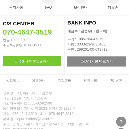
공지사항
FAQ
보상안내
리뷰존
BANK INFO
C/S CENTER
070-4647-3519
예금주 : 김준수(그린피쉬)
우리 : 1005-204-476793
평일 10:00-19:00
카뱅 : 3333-23-9035465
주말&공휴일 10:00-19:00
국민 : 299201-00-043718
고객센터 바로연결하기
Q&A게시판 바로가기
상점정보
이용안내
고객센터
커뮤니티
PC 버전
상호명 : 그린피쉬 | 대표 : 김준수
개인정보관리책임자 : 김준수
사업자등록번호 : 866-02-02590
통신판매업신고번호 제 2023-경기시흥-1229 호
전화 : 070-4647-3519 | 팩스 : 070-4647-3519
이메일 : aqua_traders@naver.com
주소 : 경기도 시흥시 거북섬북로 54 D동 109호 그린피쉬