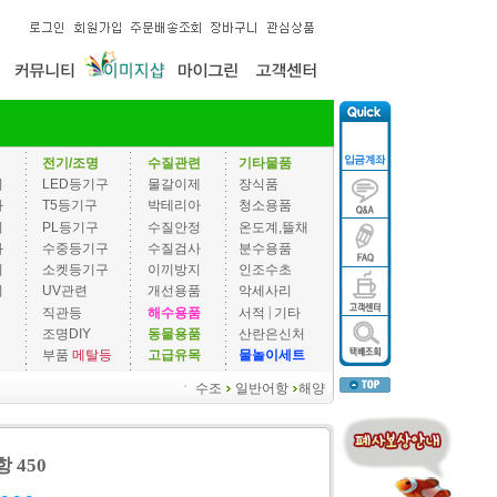
전기/조명
수질관련
기타물품
기
LED등기구
물갈이제
장식품
과
T5등기구
박테리아
청소용품
기
PL등기구
수질안정
온도계,뜰채
과
수중등기구
수질검사
분수용품
기
소켓등기구
이끼방지
인조수초
기
UV관련
개선용품
악세사리
|
직관등
해수용품
서적
기타
조명DIY
동물용품
산란은신처
부품
메탈등
고급유목
물놀이세트
ㆍ
수조
일반어항
해양
 450