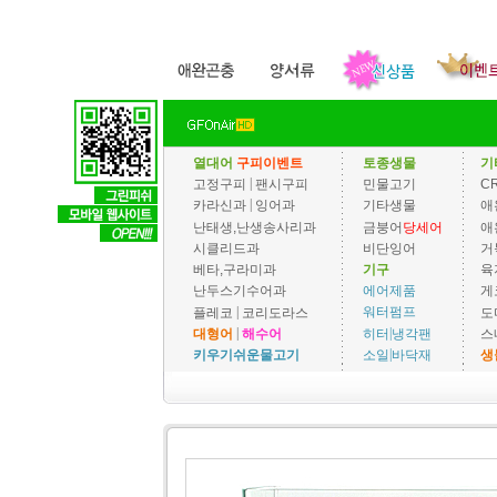
열대어
구피이벤트
토종생물
기
|
고정구피
팬시구피
민물고기
C
|
카라신과
잉어과
기타생물
애
난태생,난생송사리과
금붕어
당세어
애
시클리드과
비단잉어
거
베타,구라미과
기구
육
에어제품
난두스기수어과
게
|
워터펌프
플레코
코리도라스
도
|
|
히터
냉각팬
대형어
해수어
스
|
소일
바닥재
키우기쉬운물고기
생