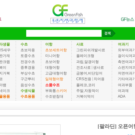
타생물
수초
어항
사료
여과기
RS새우
초보자용
초보세트어항
그린피쉬개발사료
외부여과
완가재
토종수초
미니어항
플레이크형
걸이식여
완크랩
전경수초
초보어항
과립,알갱이형
측면여과
|
북이
중후경용
대형어항
건조사료
생사료
스펀지여
지거북
부상수초
고급대형어항
금붕어,비단잉어
저면여과
|
코
구근뿌리
일체형어항
CRS전용
치어용
기타여과
마뱀
음성수초
소품수조
플레코,코리
여과부품
네이크
수생식물
부화통
스키머
주말,자동먹이
여과재
물용품
수초용품
수조받침대
거북이먹이
ADA
[팔라딘] 오픈어항