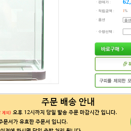
62
ㆍ판매가 :
ㆍ적립금액 :
1
%
ㆍ옵션
ㆍ수량선택 :