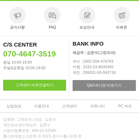
공지사항
FAQ
보상안내
리뷰존
BANK INFO
C/S CENTER
070-4647-3519
예금주 : 김준수(그린피쉬)
우리 : 1005-204-476793
평일 10:00-19:00
카뱅 : 3333-23-9035465
주말&공휴일 10:00-19:00
국민 : 299201-00-043718
고객센터 바로연결하기
Q&A게시판 바로가기
상점정보
이용안내
고객센터
커뮤니티
PC 버전
상호명 : 그린피쉬 | 대표 : 김준수
개인정보관리책임자 : 김준수
사업자등록번호 : 866-02-02590
통신판매업신고번호 제 2023-경기시흥-1229 호