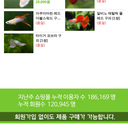
(품절)
20,000원
아쿠아마린 레드
알비노 메탈릭 풀
더블스워드 구피
레드 구피 [1쌍]
(품절)
(품절)
[1쌍]
타이거 코브라 구
피 [1쌍]
(품절)