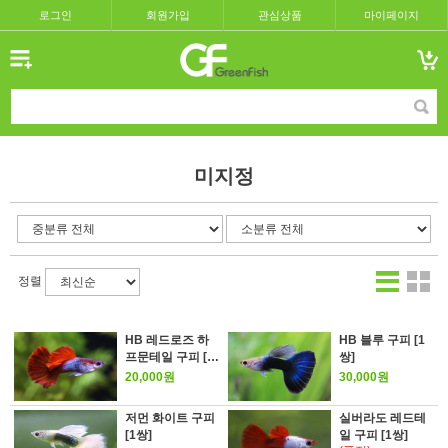
로그인
회원가입
관심상품
마이페이지
미지정
정렬
HB 레드로즈 하
HB 블루 구피 [1
프문테일 구피 [1
쌍]
쌍]
20,000원
30,000원
저먼 화이트 구피
실버라도 레드테
[1쌍]
일 구피 [1쌍]