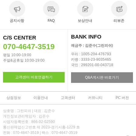
공지사항
FAQ
보상안내
리뷰존
BANK INFO
C/S CENTER
070-4647-3519
예금주 : 김준수(그린피쉬)
우리 : 1005-204-476793
평일 10:00-19:00
카뱅 : 3333-23-9035465
주말&공휴일 10:00-19:00
국민 : 299201-00-043718
고객센터 바로연결하기
Q&A게시판 바로가기
상점정보
이용안내
고객센터
커뮤니티
PC 버전
상호명 : 그린피쉬 | 대표 : 김준수
개인정보관리책임자 : 김준수
사업자등록번호 : 866-02-02590
통신판매업신고번호 제 2023-경기시흥-1229 호
전화 : 070-4647-3519 | 팩스 : 070-4647-3519