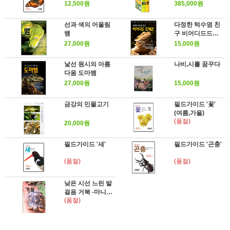
12,500원
385,000원
선과 색의 어울림
다정한 턱수염 친
뱀
구 비어디드드래
곤
27,000원
15,000원
낯선 원시의 아름
나비,시를 꿈꾸다
다움 도마뱀
27,000원
15,000원
금강의 민물고기
필드가이드 '꽃'
(여름,가을)
(품절)
20,000원
필드가이드 '새'
필드가이드 '곤충'
(품절)
(품절)
낮은 시선 느린 발
걸음 거북 -마니아
(품절)
를 위한 Pet Care
시리즈 06