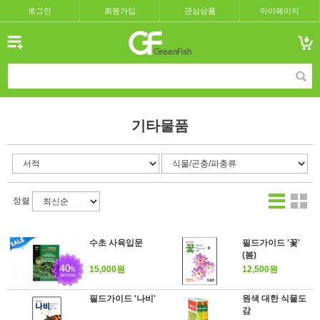
로그인
회원가입
관심상품
마이페이지
기타물품
정렬
수초 사육입문
필드가이드 '꽃'
(봄)
15,000원
12,500원
필드가이드 '나비'
원색 대한 식물도
감