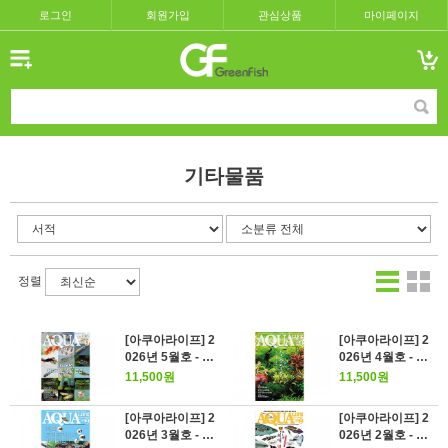
로그인
회원가입
관심상품
마이페이지
기타물품
정렬
[아쿠아라이프] 2
[아쿠아라이프] 2
026년 5월호 - 20
026년 4월호 - 수
26년 메다카 신생
초 수조 스타트&
11,500원
11,500원
활 선언!
스텝업 가이드
[아쿠아라이프] 2
[아쿠아라이프] 2
026년 3월호 - 지
026년 2월호 - 최