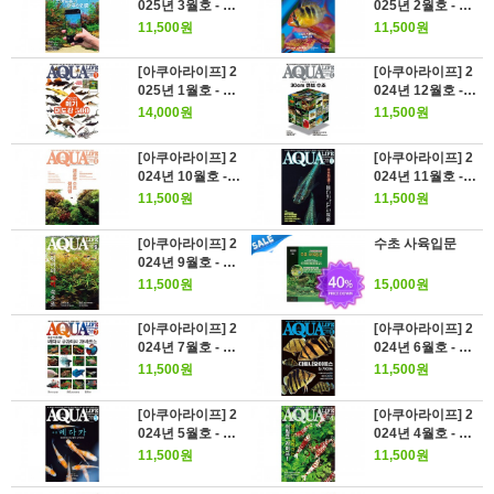
025년 3월호 - 스
025년 2월호 - 드
마트폰과 아쿠아
워프 시클리드 뉴
11,500원
11,500원
리움
웨이브
[아쿠아라이프] 2
[아쿠아라이프] 2
025년 1월호 - 메
024년 12월호 -
기 대도감 500
어레인지는 자유
14,000원
11,500원
자재 "30cm큐브
수조"
[아쿠아라이프] 2
[아쿠아라이프] 2
024년 10월호 -
024년 11월호 -
깨끗한 수조 정리
수조전생! 메다
11,500원
11,500원
법
카"신"사육론
[아쿠아라이프] 2
수초 사육입문
024년 9월호 - 잉
어의 매력 속으로
11,500원
15,000원
[아쿠아라이프] 2
[아쿠아라이프] 2
024년 7월호 - 특
024년 6월호 - 다
집미궁귀환 베타
트니오이데스 뉴
11,500원
11,500원
와 구라미와 라비
가이드
린스
[아쿠아라이프] 2
[아쿠아라이프] 2
024년 5월호 - 메
024년 4월호 - 봄
다카 화려하게 피
부터 시작하는 쉬
11,500원
11,500원
어난 삼색홍백의
림프 라이프!
미