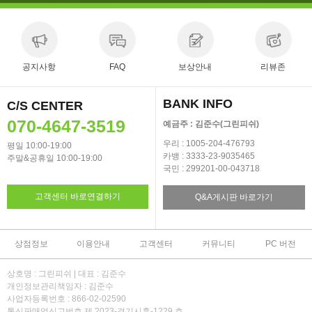
공지사항
FAQ
보상안내
리뷰존
BANK INFO
C/S CENTER
070-4647-3519
예금주 : 김준수(그린피쉬)
우리 : 1005-204-476793
평일 10:00-19:00
카뱅 : 3333-23-9035465
주말&공휴일 10:00-19:00
국민 : 299201-00-043718
고객센터 바로연결하기
Q&A게시판 바로가기
상점정보
이용안내
고객센터
커뮤니티
PC 버전
상호명 : 그린피쉬 | 대표 : 김준수
개인정보관리책임자 : 김준수
사업자등록번호 : 866-02-02590
통신판매업신고번호 제 2023-경기시흥-1229 호