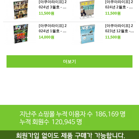
[아쿠아라이프] 2
[아쿠아라이프] 2
024년 3월호 - 최
024년 2월호 - 마
애의 코리도라스
니아의 물방 탐방
11,500원
11,500원
[아쿠아라이프] 2
[아쿠아라이프] 2
024년 1월호 - 아
023년 12월호 -
쿠아리움 대도감
물만들기, 자유자
14,000원
11,500원
800
재
더보기